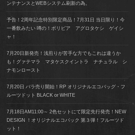
ンテナンスとWEBシステム刷新の為。
予告！2周年記念特別限定商品！7月31日 当日限り！今
一番飲みたい 噂の！ボリビア アグロタケシ ゲイシ
ャ！
7月20日新発売！浅煎りが苦手な方でもこれは違うか
も！グァテマラ マタケスクイントラ ナチュラル シ
ナモンロースト
7月20日 バラ売り開始！RP オリジナルエコバッグ・フ
ルーツドット BLACK or WHITE
7月18日AM11:00～ 2色セットにて限定先行発売！NEW
DESIGN ！オリジナルエコバック 第３弾！フルーツド
ット！