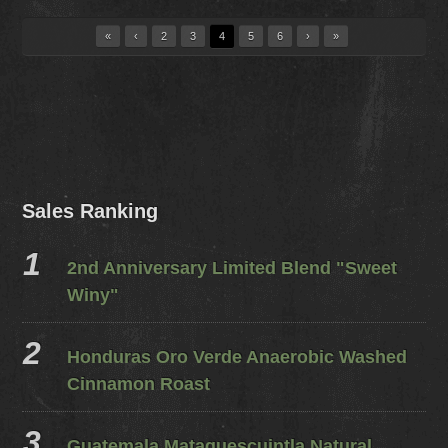
«
‹
2
3
4
5
6
›
»
Sales Ranking
2nd Anniversary Limited Blend "Sweet
Winy"
Honduras Oro Verde Anaerobic Washed
Cinnamon Roast
Guatemala Mataquescuintla Natural