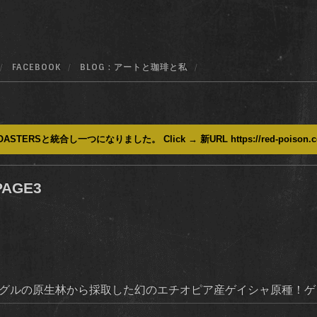
FACEBOOK
BLOG : アートと珈琲と私
ASTERSと統合し一つになりました。 Click → 新URL https://red-poison.
AGE3
ングルの原生林から採取した幻のエチオピア産ゲイシャ原種！