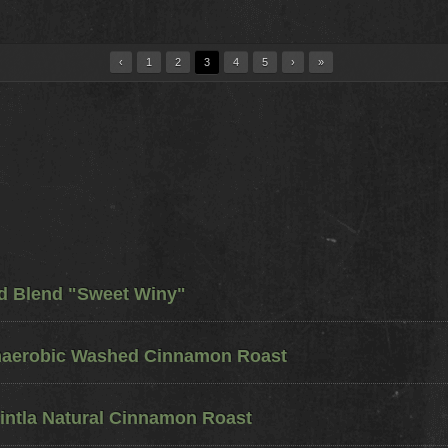
‹
1
2
3
4
5
›
»
ed Blend "Sweet Winy"
naerobic Washed Cinnamon Roast
ntla Natural Cinnamon Roast