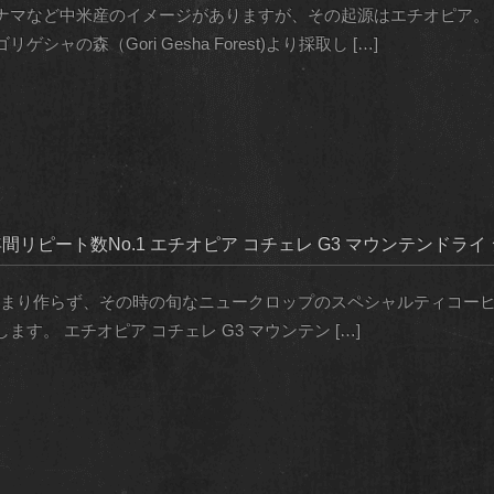
ナマなど中米産のイメージがありますが、その起源はエチオピア。
の森（Gori Gesha Forest)より採取し […]
間リピート数No.1 エチオピア コチェレ G3 マウンテンドラ
番商品をあまり作らず、その時の旬なニュークロップのスペシャルティコ
す。 エチオピア コチェレ G3 マウンテン […]