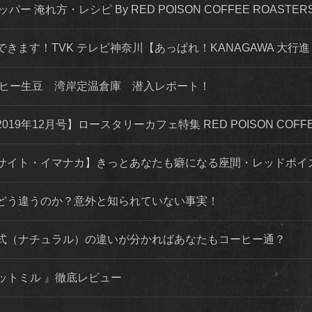
ッパー 淹れ方・レシピ By RED POISON COFFEE ROASTER
できます！TVK テレビ神奈川【あっぱれ！KANAGAWA 大行進 
ーヒー生豆 湾岸定温倉庫 潜入レポート！
年12月号】ロースタリーカフェ特集 RED POISON COFFEE
サイト・イマナカ】きっとあなたも癖になる座間・レッドポイ
どう違うのか？意外と知られていない事実！
式（ナチュラル）の違いが分かればあなたもコーヒー通？
カットミル 』徹底レビュー