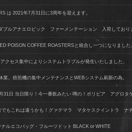
STERS は 2021年7月31日に3周年を迎えます。
ダブルアナエロビック ファーメンテーション 入荷してお
 RED POISON COFFEE ROASTERSと統合し一つになりまし
程度 アクセス集中によりシステムトラブルが発生いたしました。
店舗休業。焙煎機の集中メンテナンスとWEBシステム刷新の為。
月31日 当日限り！今一番飲みたい 噂の！ボリビア アグロタ
な方でもこれは違うかも！グァテマラ マタケスクイントラ ナ
ナルエコバッグ・フルーツドット BLACK or WHITE