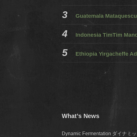
Guatemala Mataquescui
Indonesia TimTim Mandh
Ethiopia Yirgacheffe Ad
What’s News
Dynamic Fermentation 