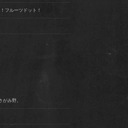
３弾！フルーツドット！
市さがみ野。