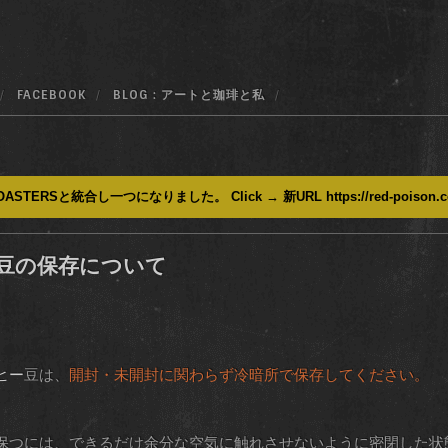
FACEBOOK
BLOG : アートと珈琲と私
ASTERSと統合し一つになりました。 Click → 新URL https://red-poison.
豆の保存について
ヒー
豆は、
開封・未開封に関わらず冷暗所で保存してください。
保つには、できるだけ余分な空気に触れさせないように密閉した状