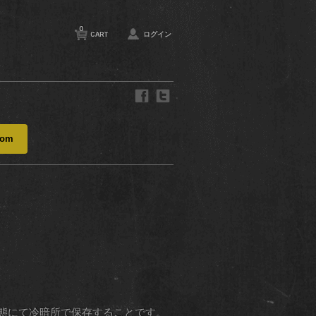
0
CART
ログイン
com
態にて冷暗所で保存することです。