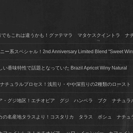
な方でもこれは違うかも！グァテマラ マタケスクイントラ ナ
ャル！2nd Anniversary Limited Blend “Sweet Win
で話題となっていた Brazil Apricot Winy Natural
・ナチュラルプロセス！浅煎り・やや深煎りの2種類のロースト
オピア・グジ地区！エチオピア グジ ハンベラ ブク ナチュラ
タリカの名産地タラスより！コスタリカ タラス ボシュ ナチュ