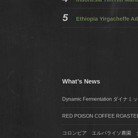
Ethiopia Yirgacheffe Ad
What’s News
Dynamic Fermentation 
RED POISON COFFEE ROA
コロンビア エルパライソ農園 