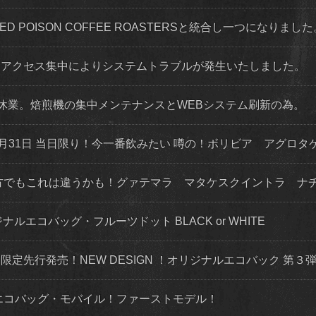
 RED POISON COFFEE ROASTERSと統合し一つになりまし
程度 アクセス集中によりシステムトラブルが発生いたしました。
店舗休業。焙煎機の集中メンテナンスとWEBシステム刷新の為。
月31日 当日限り！今一番飲みたい 噂の！ボリビア アグロタ
な方でもこれは違うかも！グァテマラ マタケスクイントラ ナ
ナルエコバッグ・フルーツドット BLACK or WHITE
トにて限定先行発売！NEW DESIGN ！オリジナルエコバック 第
ルエコバッグ・モバイル！ファーストモデル！