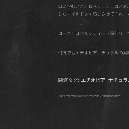
口に含むとストロベリーチョコと表
したマイルドさを感じさせてくれま
ローストはフルシティー（深煎り）
何方でもエチオピアナチュラルの素
関連タグ:
エチオピア
,
ナチュラ
公開日
2017/03/14
最終更新日
2017/03/16
MORIFUJI COFFEE