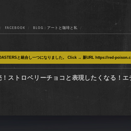
FACEBOOK
BLOG : アートと珈琲と私
ASTERSと統合し一つになりました。 Click → 新URL https://red-poison.
売！ストロベリーチョコと表現したくなる！エ