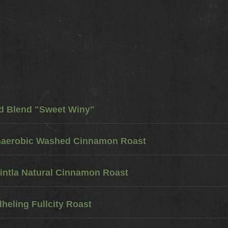
ed Blend "Sweet Winy"
naerobic Washed Cinnamon Roast
ntla Natural Cinnamon Roast
eling Fullcity Roast