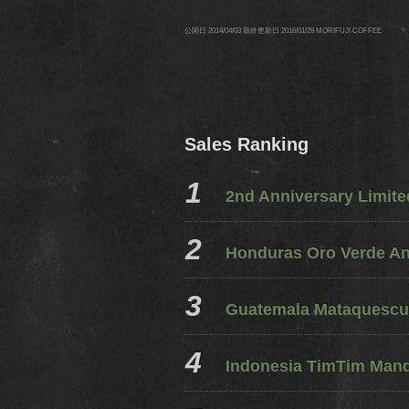
公開日
2014/04/03
最終更新日
2016/01/29
MORIFUJI COFFEE
Sales Ranking
2nd Anniversary Limit
Honduras Oro Verde A
Guatemala Mataquescui
Indonesia TimTim Mandh