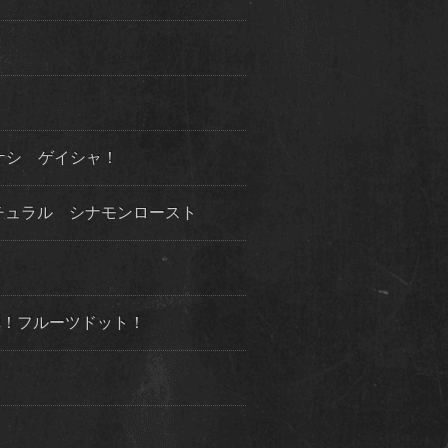
ケシ ゲイシャ！
チュラル シナモンロースト
３弾！フルーツドット！