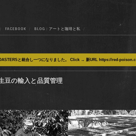
FACEBOOK
BLOG : アートと珈琲と私
ASTERSと統合し一つになりました。 Click → 新URL https://red-poison.
生豆の輸入と品質管理