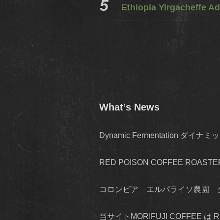
Ethiopia Yirgacheffe Ad
What’s News
Dynamic Fermentation 
RED POISON COFFEE ROA
コロンビア エルパライソ農園 
当サイトMORIFUJI COFFEE は