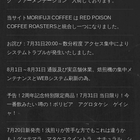
ク ファーメンテーション 入荷しております。
当サイトMORIFUJI COFFEE は RED POISON
COFFEE ROASTERSと統合し一つになりました。
お詫び：7月31日20:00～数分程度 アクセス集中により
システムトラブルが発生いたしました。
8月1日～8月31日 通販及び実店舗休業。焙煎機の集中メ
ンテナンスとWEBシステム刷新の為。
予告！2周年記念特別限定商品！7月31日 当日限り！今
一番飲みたい 噂の！ボリビア アグロタケシ ゲイシ
ャ！
7月20日新発売！浅煎りが苦手な方でもこれは違うか
も！グァテマラ マタケスクイントラ ナチュラル シ