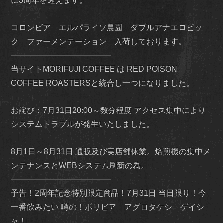
に3周年を迎えます。
コロンビア エルパライソ農園 ダブルアナエロビッ
ク ファーメンテーション 入荷しております。
当サイトMORIFUJI COFFEE は RED POISON
COFFEE ROASTERSと統合し一つになりました。
お詫び：7月31日20:00～数分程度 アクセス集中により
システムトラブルが発生いたしました。
8月1日～8月31日 通販及び実店舗休業。焙煎機の集中メ
ンテナンスとWEBシステム刷新の為。
予告！2周年記念特別限定商品！7月31日 当日限り！今
一番飲みたい 噂の！ボリビア アグロタケシ ゲイシ
ャ！