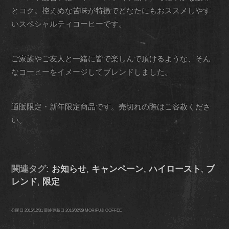
とコク。控えめな苦味が特徴でどなたにもおススメしやす
いスペシャルティコーヒーです。
ご家族やご友人と一緒に皆で楽しんで頂けるような、そん
なコーヒーをイメージしてブレンドしました。
通販限定・新年限定商品です。売切れの際はご容赦くださ
い。
関連タグ:
お知らせ
,
キャンペーン
,
ハイロースト
,
ブ
レンド
,
限定
公開日
2015/12/31
最終更新日
2016/02/29
MORIFUJI COFFEE