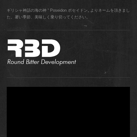
ギリシャ神話の海の神 “ Poseidon ポセイドン„ よりネームを頂きまし
た。暑い季節、美味しく乗り切ってください。