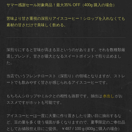
サマー感謝セール対象商品！最大35% OFF（400g 購入の場合）
苦味より甘さ重視の深煎りアイスコーヒー！シロップを入れなくても
素材の甘さだけで美味しく飲める。
深煎りにすると甘味が高まる豆というのがあります。それを数種類厳
選しブレンド。甘さが最大となるスイートポイントで煎り止めまし
た。
当店でいうフレンチロースト（深煎り）の領域となりますが、ストレ
ートでも飲みやすく甘さが感じられるアイスコーヒーです。
もちろんシロップやミルクとの相性も抜群です。抽出は
水出し
がお
ススメですがホットも可能です。
アイスコーヒーは一度に大量に作り置きしたり濃い目に抽出するな
ど、豆の量を多く使う場面が多くなりますので、夏季限定のご奉仕品
としてお値段控え目にご提供。 ￥487 / 100 g (400gご購入の場合）