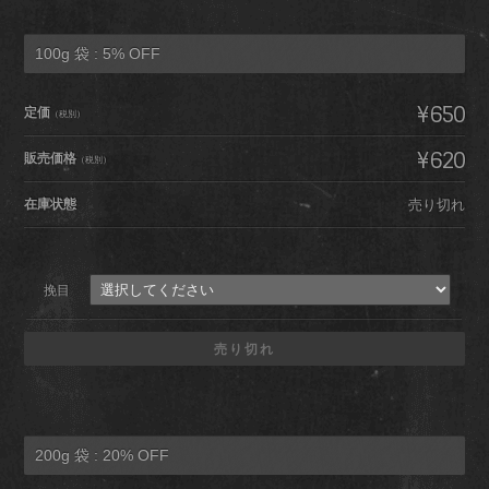
100g 袋 : 5% OFF
¥650
定価
（税別）
¥620
販売価格
（税別）
在庫状態
売り切れ
挽目
売り切れ
200g 袋 : 20% OFF