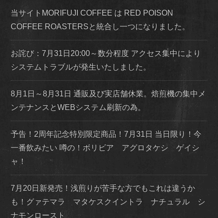
当サイトMORIFUJI COFFEE は RED POISON
COFFEE ROASTERSと統合し一つになりました。
お詫び：7月31日20:00～数分程度 アクセス集中により
システムトラブルが発生いたしました。
8月1日～8月31日 通販及び実店舗休業。焙煎機の集中メ
ンテナンスとWEBシステム刷新の為。
予告！2周年記念特別限定商品！7月31日 当日限り！今
一番飲みたい 噂の！ボリビア アグロタケシ ゲイシ
ャ！
7月20日新発売！浅煎りが苦手な方でもこれは違うか
も！グァテマラ マタケスクイントラ ナチュラル シ
ナモンロースト