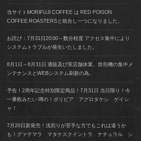
当サイトMORIFUJI COFFEE は RED POISON
COFFEE ROASTERSと統合し一つになりました。
お詫び：7月31日20:00～数分程度 アクセス集中により
システムトラブルが発生いたしました。
8月1日～8月31日 通販及び実店舗休業。焙煎機の集中メ
ンテナンスとWEBシステム刷新の為。
予告！2周年記念特別限定商品！7月31日 当日限り！今
一番飲みたい 噂の！ボリビア アグロタケシ ゲイシ
ャ！
7月20日新発売！浅煎りが苦手な方でもこれは違うか
も！グァテマラ マタケスクイントラ ナチュラル シ