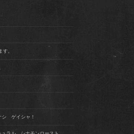
ります。
た。
ケシ ゲイシャ！
チュラル シナモンロースト