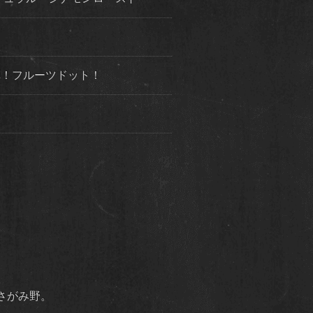
３弾！フルーツドット！
市さがみ野。