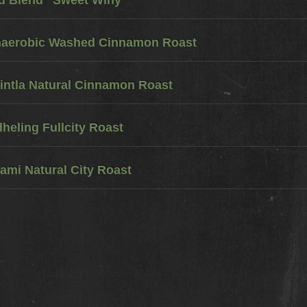
ed Blend "Sweet Winy"
naerobic Washed Cinnamon Roast
ntla Natural Cinnamon Roast
eling Fullcity Roast
ami Natural City Roast