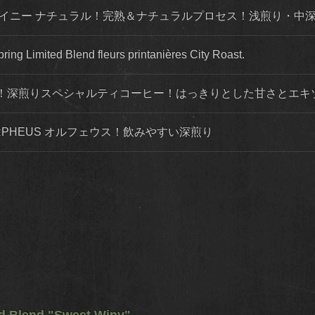
ワイニー ナチュラル！完熟＆ナチュラルプロセス！浅煎り・中
ted Blend fleurs printanières City Roast.
！深煎りスペシャルティコーヒー！はっきりとした甘さとエキ
ORPHEUS オルフェウス！飲みやすい深煎り