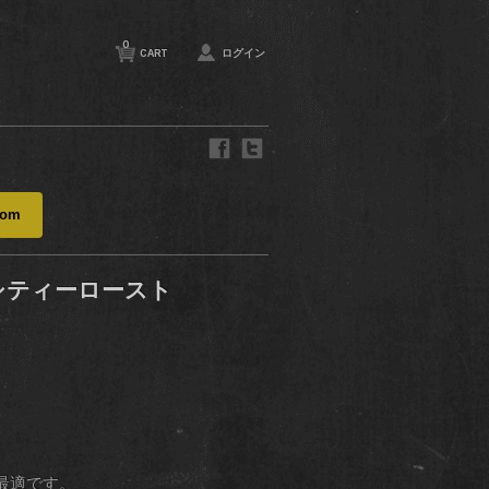
0
CART
ログイン
com
フルシティーロースト
最適です。