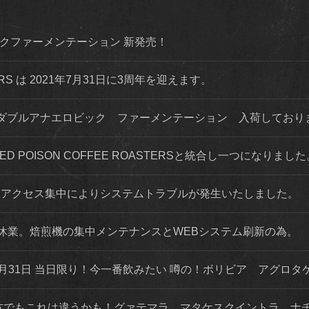
ダイナミックファーメンテーション 新発売！
STERS は 2021年7月31日に3周年を迎えます。
ダブルアナエロビック ファーメンテーション 入荷してお
 RED POISON COFFEE ROASTERSと統合し一つになりまし
程度 アクセス集中によりシステムトラブルが発生いたしました。
店舗休業。焙煎機の集中メンテナンスとWEBシステム刷新の為。
月31日 当日限り！今一番飲みたい 噂の！ボリビア アグロタ
な方でもこれは違うかも！グァテマラ マタケスクイントラ ナ