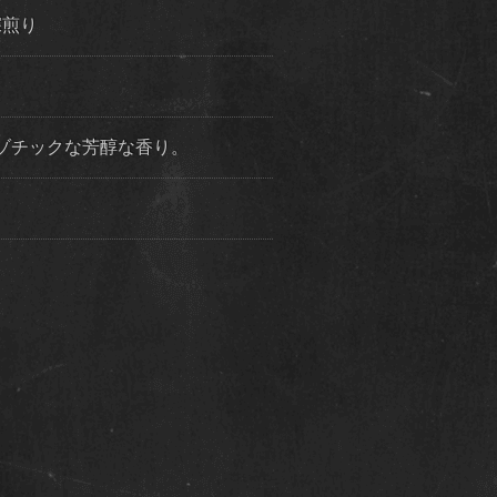
深煎り
ゾチックな芳醇な香り。