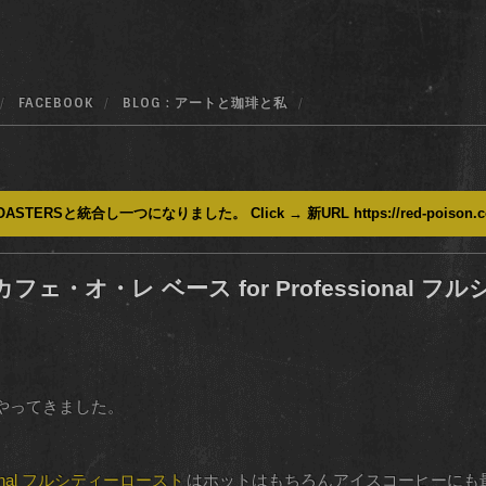
FACEBOOK
BLOG : アートと珈琲と私
ASTERSと統合し一つになりました。 Click → 新URL https://red-poison.
・オ・レ ベース for Professional 
やってきました。
sional フルシティーロースト
はホットはもちろんアイスコーヒーにも