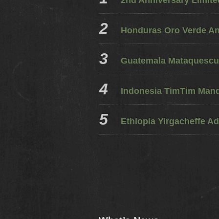
2nd Anniversary Limit
Honduras Oro Verde A
Guatemala Mataquescui
Indonesia TimTim Mandh
Ethiopia Yirgacheffe Ad