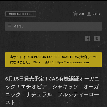
0
CART
ログイン
MENU
当サイトは RED POISON COFFEE ROASTERSと統合し一つ
になりました。 Click → 新URL https://red-poison.com
6月15日発売予定！JAS有機認証オーガニ
ック！エチオピア シャキッソ オーガ
ニック ナチュラル フルシティーロー
スト