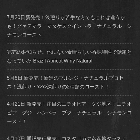
7月20日新発売！浅煎りが苦手な方でもこれは違うか
も！グァテマラ マタケスクイントラ ナチュラル シ
ナモンロースト
完売のお知らせ。他にない素晴らしい香味特性で話題と
なっていた Brazil Apricot Winy Natural
5月8日 新発売！新進のブルンジ・ナチュラルプロセ
ス！浅煎り・やや深煎りの2種類のロースト！
4月21日 新発売！注目のエチオピア・グジ地区！エチオ
ピア グジ ハンベラ ブク ナチュラル シナモンロ
ースト！
4月10日 通販先行発売！コスタリカの名産地タラスよ