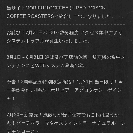
当サイトMORIFUJI COFFEE は RED POISON
COFFEE ROASTERSと統合し一つになりました。
お詫び：7月31日20:00～数分程度 アクセス集中により
システムトラブルが発生いたしました。
8月1日～8月31日 通販及び実店舗休業。焙煎機の集中メ
ンテナンスとWEBシステム刷新の為。
予告！2周年記念特別限定商品！7月31日 当日限り！今
一番飲みたい 噂の！ボリビア アグロタケシ ゲイシ
ャ！
7月20日新発売！浅煎りが苦手な方でもこれは違うか
も！グァテマラ マタケスクイントラ ナチュラル シ
ナモンロースト