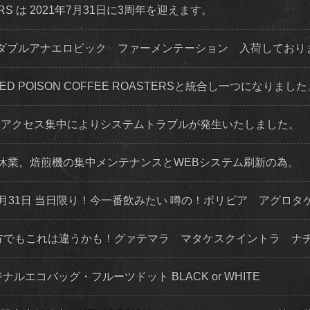
STERS は 2021年7月31日に3周年を迎えます。
ダブルアナエロビック ファーメンテーション 入荷してお
 RED POISON COFFEE ROASTERSと統合し一つになりまし
程度 アクセス集中によりシステムトラブルが発生いたしました。
店舗休業。焙煎機の集中メンテナンスとWEBシステム刷新の為。
月31日 当日限り！今一番飲みたい 噂の！ボリビア アグロタ
な方でもこれは違うかも！グァテマラ マタケスクイントラ ナ
ナルエコバッグ・フルーツドット BLACK or WHITE