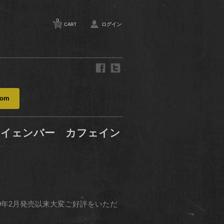
0
CART
ログイン
com
・イェンバー カフェイン
0年2月発売以来大変ご好評をいただ