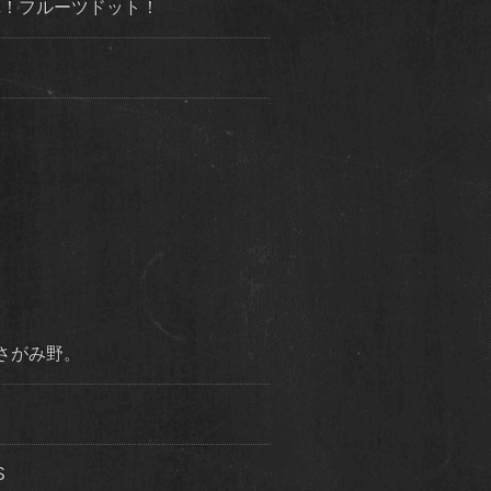
３弾！フルーツドット！
市さがみ野。
S