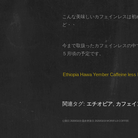
こんな美味しいカフェインレスは初
ど・・
今まで取扱ったカフェインレスの中
５月頃の予定です。
Ethiopia Hawa Yember Caffeine less
関連タグ:
エチオピア
,
カフェイ
公開日
2020/03/19
最終更新日
2020/03/19
MORIFUJI COFFEE