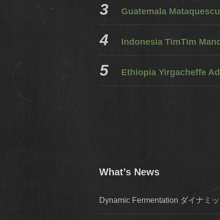
Guatemala Mataquescui
Indonesia TimTim Mandh
Ethiopia Yirgacheffe Ad
What’s News
Dynamic Fermentation 