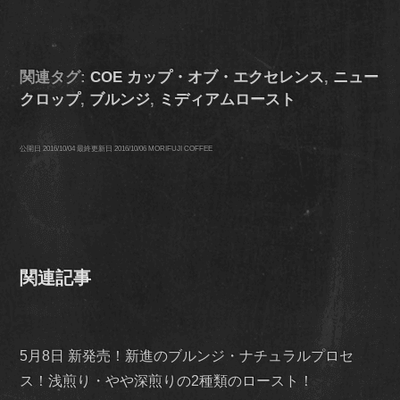
関連タグ:
COE カップ・オブ・エクセレンス
,
ニュー
クロップ
,
ブルンジ
,
ミディアムロースト
公開日
2016/10/04
最終更新日
2016/10/06
MORIFUJI COFFEE
関連記事
5月8日 新発売！新進のブルンジ・ナチュラルプロセ
ス！浅煎り・やや深煎りの2種類のロースト！