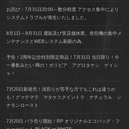
お詫び：7月31日20:00～数分程度 アクセス集中により
システムトラブルが発生いたしました。
8月1日～8月31日 通販及び実店舗休業。焙煎機の集中メ
ンテナンスとWEBシステム刷新の為。
予告！2周年記念特別限定商品！7月31日 当日限り！今
一番飲みたい 噂の！ボリビア アグロタケシ ゲイシ
ャ！
7月20日新発売！浅煎りが苦手な方でもこれは違うか
も！グァテマラ マタケスクイントラ ナチュラル シ
ナモンロースト
7月20日 バラ売り開始！RP オリジナルエコバッグ・フ