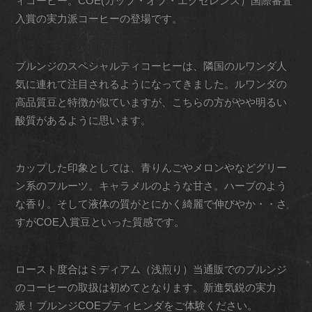
ィコーヒー。COE(カップ・オブ・エクセレンス）国際審査
入賞の実力派コーヒーの登場です。
ブルンジのスペシャルティコーヒーは、隣国のルワンダ人
気に連れて注目されるようになってきました。ルワンダの
高品質豆と特徴が似ていますが、こちらの方がやや明るい
酸質があるように思います。
カップした印象としては、青りんごやメロンやなどグリー
ン系のフルーツ。キャラメルのような甘さ。ハーブのよう
な香り。そして液体の質がとにかく綺麗で伸びやか・・さ
すがCOE入賞豆といった質感です。
ロースト度合はミディアム（浅煎り）当通販でのブルンジ
のコーヒーの取扱は初めてとなります。新進気鋭の実力
派！ブルンジCOEブティヒンダをご体験ください。