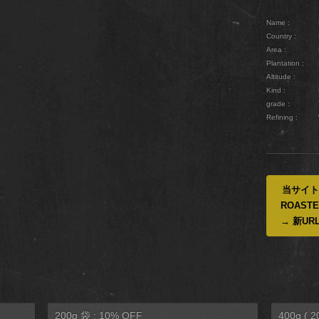
Name :
Country :
Area :
Plantation :
Altitude :
Kind :
grade :
Refining :
当サイトは
ROAST
→ 新URL 
200g 袋 : 10% OFF
400g ( 2