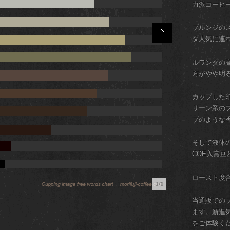
力派コーヒ
ブルンジの
ダ人気に連
ルワンダの
方がやや明
カップした
リーン系の
ブのような
そして液体
COE入賞豆
ロースト度
1/1
当通販での
ます。新進
をご体験く