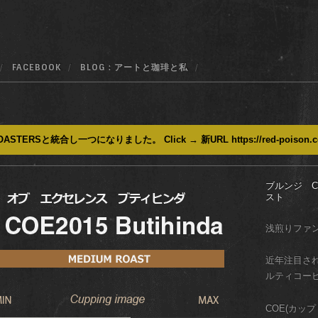
FACEBOOK
BLOG : アートと珈琲と私
ASTERSと統合し一つになりました。 Click → 新URL https://red-poison.
ブルンジ C
スト
浅煎りファ
近年注目さ
ルティコー
COE(カッ