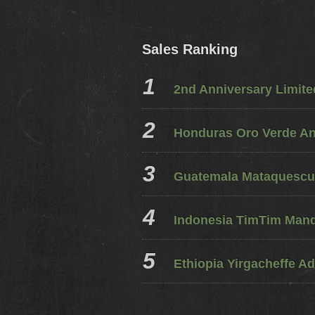
Sales Ranking
2nd Anniversary Limit
Honduras Oro Verde A
Guatemala Mataquescui
Indonesia TimTim Mandh
Ethiopia Yirgacheffe Ad