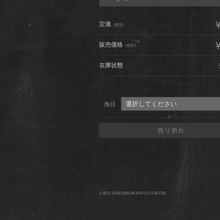
¥
定価
（税別）
¥
販売価格
（税別）
在庫状態
挽目
売り切れ
公開日 2016/10/04
MORIFUJI COFFEE