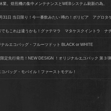
店舗休業。焙煎機の集中メンテナンスとWEBシステム刷新の為。
月31日 当日限り！今一番飲みたい 噂の！ボリビア アグロタ
な方でもこれは違うかも！グァテマラ マタケスクイントラ ナ
ナルエコバッグ・フルーツドット BLACK or WHITE
トにて限定先行発売！NEW DESIGN ！オリジナルエコバック 第
ルエコバッグ・モバイル！ファーストモデル！