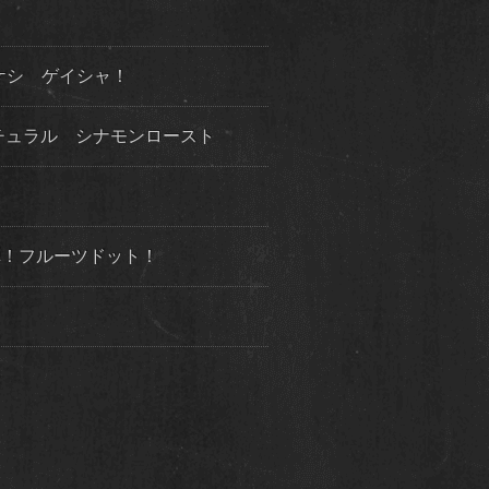
ケシ ゲイシャ！
チュラル シナモンロースト
３弾！フルーツドット！