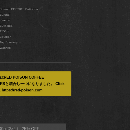
Burundi COE2015 Butihinda
Burundi
Kirundo
Butihinda
1550m
Bourbon
Top Specialty
Washed
RED POISON COFFEE
ERSと統合し一つになりました。 Click
https://red-poison.com
00g 袋×2 ) : 25% OFF