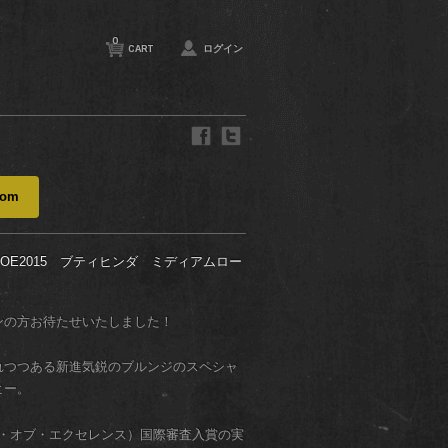
0
CART
ログイン
com
OE2015 ブティヒンダ ミディアムロー
ンの方お待たせいたしました！
れつつある新進気鋭のブルンジのスペシャ
ヒー。
プ・オブ・エクセレンス）国際審査入賞の実