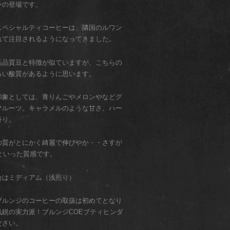
ーの登場です。
スペシャルティコーヒーは、隣国のルワン
れて注目されるようになってきました。
高品質豆と特徴が似ていますが、こちらの
るい酸質があるように思います。
印象としては、青りんごやメロンやなどグ
フルーツ。キャラメルのような甘さ。ハー
香り。
の質がとにかく綺麗で伸びやか・・さすが
といった質感です。
合はミディアム（浅煎り）
ブルンジのコーヒーの取扱は初めてとなり
気鋭の実力派！ブルンジCOEブティヒンダ
ださい。