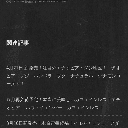
公開日
2016/02/11
最終更新日
2018/01/20
MORIFUJI COFFEE
関連記事
4月21日 新発売！注目のエチオピア・グジ地区！エチオ
ピア グジ ハンベラ ブク ナチュラル シナモンロ
ースト！
５月再入荷予定！本当に美味しいカフェインレス！エチ
オピア ハワ・イェンバー カフェインレス！
3月10日新発売！本命定番候補！イルガチェフェ アダ