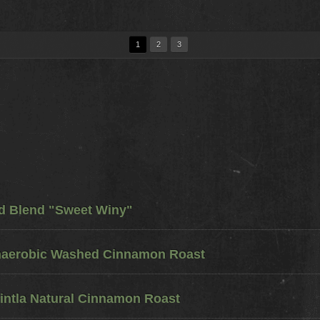
1
2
3
ed Blend "Sweet Winy"
naerobic Washed Cinnamon Roast
ntla Natural Cinnamon Roast