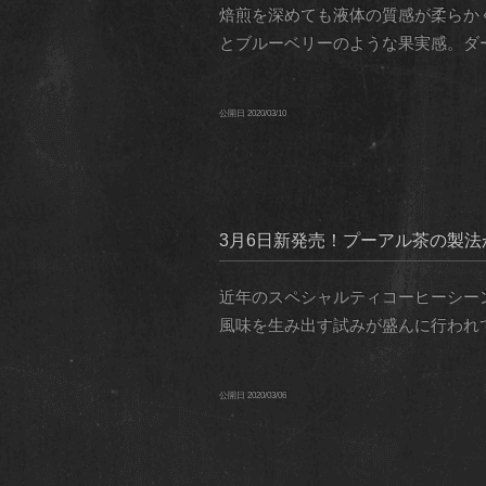
焙煎を深めても液体の質感が柔らか
とブルーベリーのような果実感。ダー
公開日
2020/03/10
3月6日新発売！プーアル茶の製
近年のスペシャルティコーヒーシー
風味を生み出す試みが盛んに行われて
公開日
2020/03/06