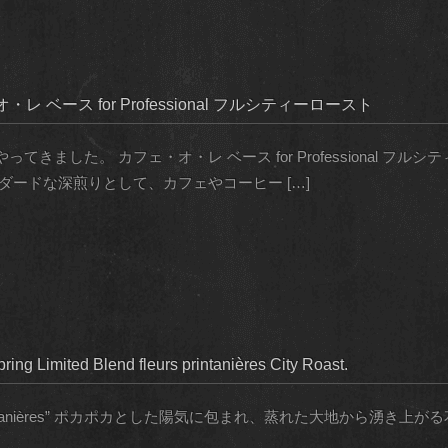
ベース for Professional フルシティーロースト
きました。 カフェ・オ・レ ベース for Professional フ
ダードな深煎りとして、カフェやコーヒー […]
ted Blend fleurs printanières City Roast.
nd”fleurs printanières” ポカポカとした陽気に包まれ、蒸れた大地