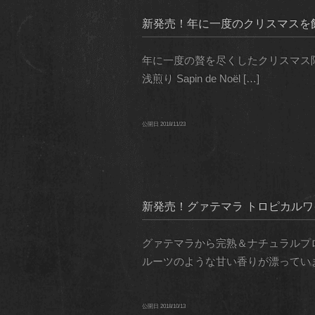
新発売！年に一度のクリスマスを
年に一度の贅を尽くしたクリスマス限定ブレンド
浅煎り Sapin de Noël […]
公開日
2018/11/23
新発売！グァテマラ トロピカル
グァテマラから完熟＆ナチュラルプ
ルーツのような甘い香りが漂っていま
公開日
2018/10/13