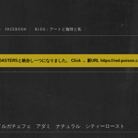
FACEBOOK
BLOG : アートと珈琲と私
ASTERSと統合し一つになりました。 Click → 新URL https://red-poison.
！イルガチェフェ アダミ ナチュラル シティーロースト