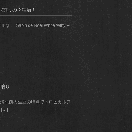
深煎りの２種類！
n de Noël White Winy –
深煎り
 焙煎前の生豆の時点でトロピカルフ
…]