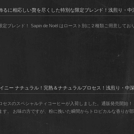
飾るに相応しい贅を尽くした特別な限定ブレンド！浅煎り・中
！ Sapin de Noël はロースト別に２種類ご用意しております。 Sapi
ワイニー ナチュラル！完熟＆ナチュラルプロセス！浅煎り・中
ロセスのスペシャルティコーヒーが入荷しました。通販発売開始！
す。 お味の方ですが、粉に挽いた瞬間からトロピカルな香りが部 [