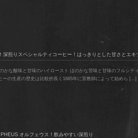
！深煎りスペシャルティコーヒー！はっきりとした甘さとエキ
ほのかな酸味と甘味のハイロースト ほのかな苦味と甘味のフルシテ
ーの生産の歴史は比較的長く1885年に宣教師によって始めら […]
ORPHEUS オルフェウス！飲みやすい深煎り