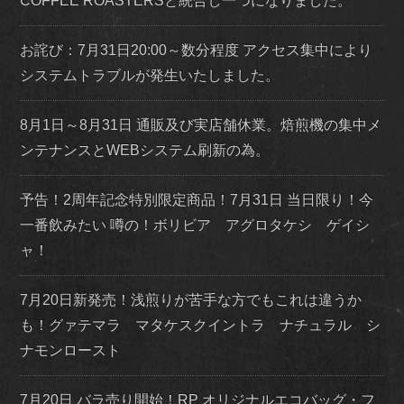
COFFEE ROASTERSと統合し一つになりました。
お詫び：7月31日20:00～数分程度 アクセス集中により
システムトラブルが発生いたしました。
8月1日～8月31日 通販及び実店舗休業。焙煎機の集中メ
ンテナンスとWEBシステム刷新の為。
予告！2周年記念特別限定商品！7月31日 当日限り！今
一番飲みたい 噂の！ボリビア アグロタケシ ゲイシ
ャ！
7月20日新発売！浅煎りが苦手な方でもこれは違うか
も！グァテマラ マタケスクイントラ ナチュラル シ
ナモンロースト
7月20日 バラ売り開始！RP オリジナルエコバッグ・フ