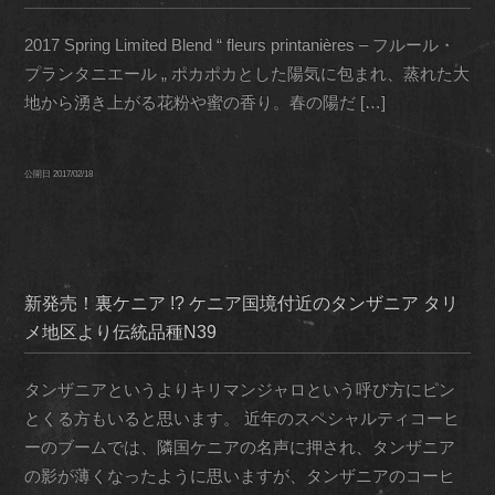
2017 Spring Limited Blend “ fleurs printanières – フルール・
プランタニエール „ ポカポカとした陽気に包まれ、蒸れた大
地から湧き上がる花粉や蜜の香り。春の陽だ […]
公開日
2017/02/18
新発売！裏ケニア !? ケニア国境付近のタンザニア タリ
メ地区より伝統品種N39
タンザニアというよりキリマンジャロという呼び方にピン
とくる方もいると思います。 近年のスペシャルティコーヒ
ーのブームでは、隣国ケニアの名声に押され、タンザニア
の影が薄くなったように思いますが、タンザニアのコーヒ