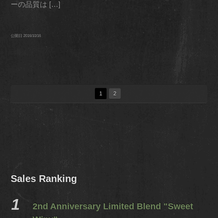
ーの品質は […]
公開日
2016/10/16
1
2
Sales Ranking
2nd Anniversary Limited Blend "Sweet