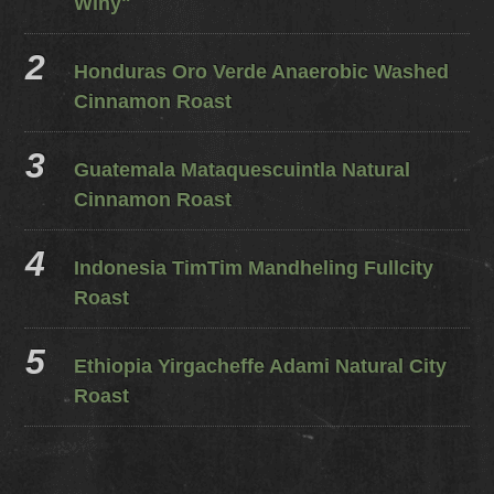
Winy"
Honduras Oro Verde Anaerobic Washed
Cinnamon Roast
Guatemala Mataquescuintla Natural
Cinnamon Roast
Indonesia TimTim Mandheling Fullcity
Roast
Ethiopia Yirgacheffe Adami Natural City
Roast