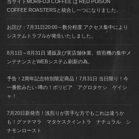
当サイトMORIFUJI COFFEE は RED POISON
COFFEE ROASTERSと統合し一つになりました。
お詫び：7月31日20:00～数分程度 アクセス集中により
システムトラブルが発生いたしました。
8月1日～8月31日 通販及び実店舗休業。焙煎機の集中メ
ンテナンスとWEBシステム刷新の為。
予告！2周年記念特別限定商品！7月31日 当日限り！今
一番飲みたい 噂の！ボリビア アグロタケシ ゲイシ
ャ！
7月20日新発売！浅煎りが苦手な方でもこれは違うか
も！グァテマラ マタケスクイントラ ナチュラル シ
ナモンロースト