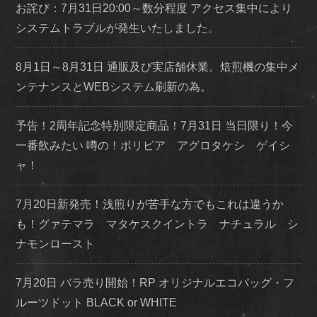
お詫び：7月31日20:00～数分程度 アクセス集中により
システムトラブルが発生いたしました。
8月1日～8月31日 通販及び実店舗休業。焙煎機の集中メ
ンテナンスとWEBシステム刷新の為。
予告！2周年記念特別限定商品！7月31日 当日限り！今
一番飲みたい 噂の！ボリビア アグロタケシ ゲイシ
ャ！
7月20日新発売！浅煎りが苦手な方でもこれは違うか
も！グァテマラ マタケスクイントラ ナチュラル シ
ナモンロースト
7月20日 バラ売り開始！RP オリジナルエコバッグ・フ
ルーツドット BLACK or WHITE