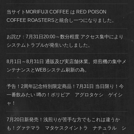
当サイトMORIFUJI COFFEE は RED POISON
COFFEE ROASTERSと統合し一つになりました。
お詫び：7月31日20:00～数分程度 アクセス集中により
システムトラブルが発生いたしました。
8月1日～8月31日 通販及び実店舗休業。焙煎機の集中メ
ンテナンスとWEBシステム刷新の為。
予告！2周年記念特別限定商品！7月31日 当日限り！今
一番飲みたい 噂の！ボリビア アグロタケシ ゲイシ
ャ！
7月20日新発売！浅煎りが苦手な方でもこれは違うか
も！グァテマラ マタケスクイントラ ナチュラル シ