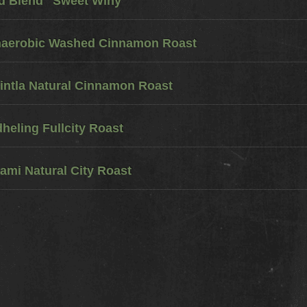
ed Blend "Sweet Winy"
naerobic Washed Cinnamon Roast
ntla Natural Cinnamon Roast
eling Fullcity Roast
ami Natural City Roast