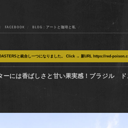
FACEBOOK
BLOG : アートと珈琲と私
ASTERSと統合し一つになりました。 Click → 新URL https://red-poison.
ターには香ばしさと甘い果実感！ブラジル 