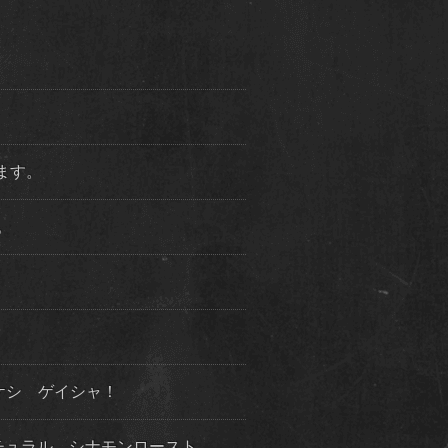
ります。
た。
ケシ ゲイシャ！
チュラル シナモンロースト