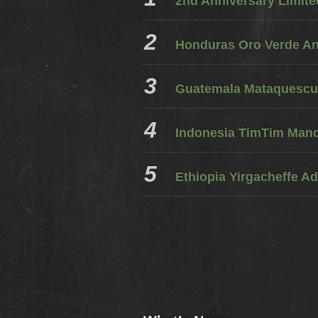
2nd Anniversary Limit
Honduras Oro Verde A
Guatemala Mataquescui
Indonesia TimTim Mandh
Ethiopia Yirgacheffe Ad