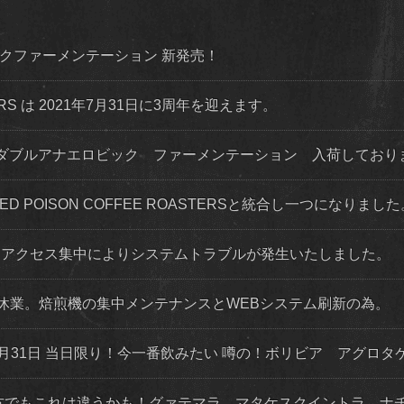
ダイナミックファーメンテーション 新発売！
STERS は 2021年7月31日に3周年を迎えます。
ダブルアナエロビック ファーメンテーション 入荷してお
 RED POISON COFFEE ROASTERSと統合し一つになりまし
程度 アクセス集中によりシステムトラブルが発生いたしました。
店舗休業。焙煎機の集中メンテナンスとWEBシステム刷新の為。
月31日 当日限り！今一番飲みたい 噂の！ボリビア アグロタ
な方でもこれは違うかも！グァテマラ マタケスクイントラ ナ