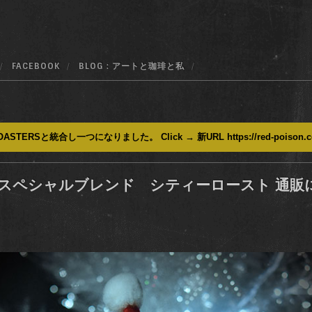
FACEBOOK
BLOG : アートと珈琲と私
ASTERSと統合し一つになりました。 Click → 新URL https://red-poison.
 スペシャルブレンド シティーロースト 通販