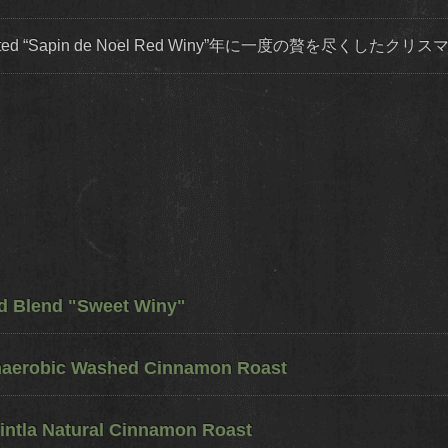
ited “Sapin de Noel Red Winy”年に一度の贅を尽くした
ed Blend "Sweet Winy"
naerobic Washed Cinnamon Roast
ntla Natural Cinnamon Roast