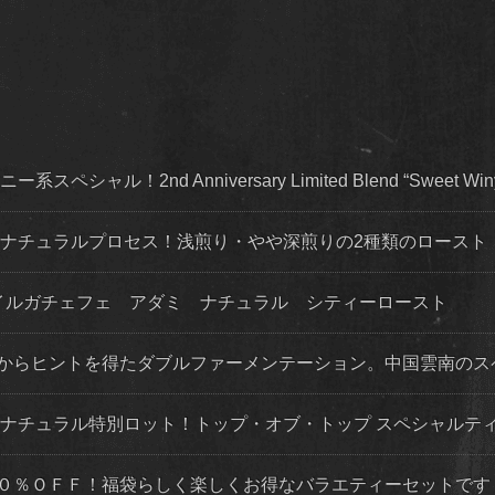
ャル！2nd Anniversary Limited Blend “Sweet Win
・ナチュラルプロセス！浅煎り・やや深煎りの2種類のロースト
！イルガチェフェ アダミ ナチュラル シティーロースト
法からヒントを得たダブルファーメンテーション。中国雲南のス
 ナチュラル特別ロット！トップ・オブ・トップ スペシャルテ
５０％ＯＦＦ！福袋らしく楽しくお得なバラエティーセットです