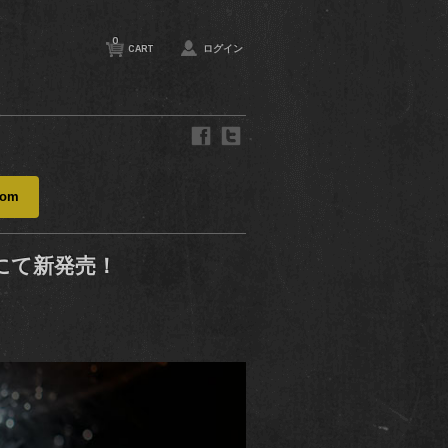
0
CART
ログイン
com
にて新発売！