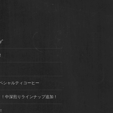
y”
！
ペシャルティコーヒー
ィ！中深煎りラインナップ追加！
！