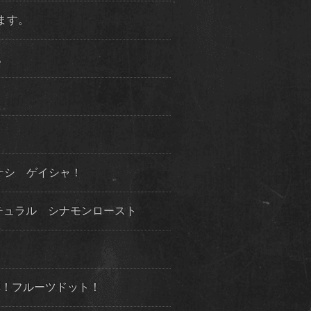
ります。
た。
ケシ ゲイシャ！
チュラル シナモンロースト
３弾！フルーツドット！