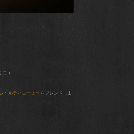
ように ）
シャルティコーヒー
をブレンドしま