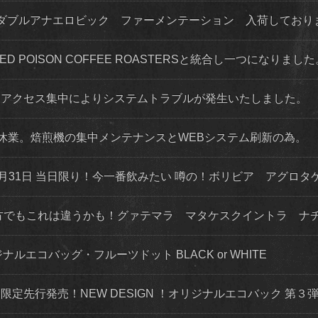
ダブルアナエロビック ファーメンテーション 入荷してお
 RED POISON COFFEE ROASTERSと統合し一つになりまし
程度 アクセス集中によりシステムトラブルが発生いたしました。
店舗休業。焙煎機の集中メンテナンスとWEBシステム刷新の為。
月31日 当日限り！今一番飲みたい 噂の！ボリビア アグロタ
な方でもこれは違うかも！グァテマラ マタケスクイントラ ナ
ナルエコバッグ・フルーツドット BLACK or WHITE
トにて限定先行発売！NEW DESIGN ！オリジナルエコバック 第