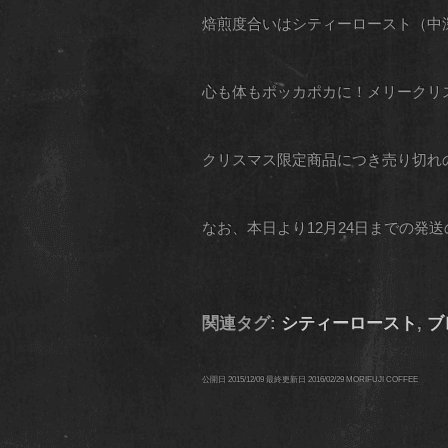
焙煎度合いはシティーロースト（中
心も体もポッカポカに！メリークリ
クリスマス限定商品につき売り切れ
なお、本日より12月24日までの発
関連タグ:
シティーロースト
,
ブ
公開日
2015/12/09
最終更新日
2016/02/29
MORIFUJI COFFEE