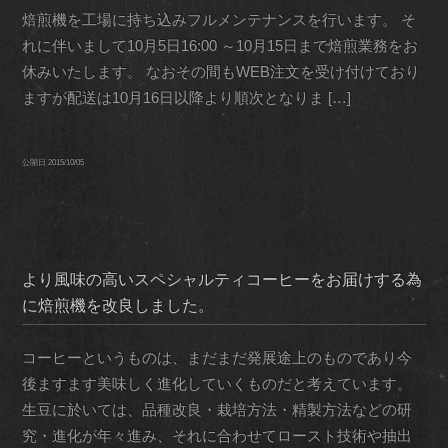
焙煎機を工場に持ち込みフルメンテナンスを行います。 そ
れに伴いまして10月5日16:00 ～10月15日まで焙煎業務をお
休みいたします。 なおその間もWEB注文を受け付けており
ますが配送は10月16日以降より順次となりま […]
公開日
2015/10/05
より風味の高いスペシャルティコーヒーをお届けする為
に焙煎機を改良しました。
コーヒーというものは、まだまだ発展途上のものであり今
後ますます美味しく進化していくものだと考えています。
生豆に於いては、品種改良・栽培方法・精製方法などの研
究・進化が年々進み、それに合わせてロースト技術や抽出