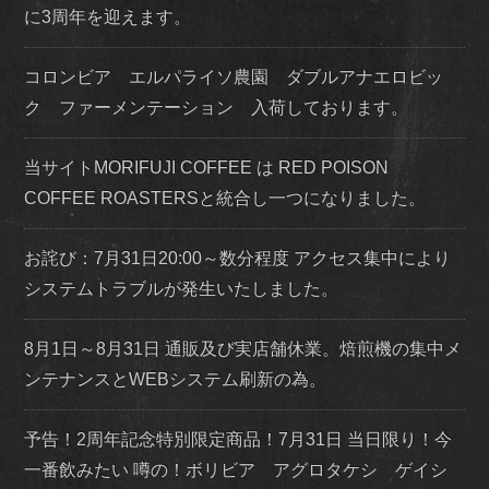
に3周年を迎えます。
コロンビア エルパライソ農園 ダブルアナエロビッ
ク ファーメンテーション 入荷しております。
当サイトMORIFUJI COFFEE は RED POISON
COFFEE ROASTERSと統合し一つになりました。
お詫び：7月31日20:00～数分程度 アクセス集中により
システムトラブルが発生いたしました。
8月1日～8月31日 通販及び実店舗休業。焙煎機の集中メ
ンテナンスとWEBシステム刷新の為。
予告！2周年記念特別限定商品！7月31日 当日限り！今
一番飲みたい 噂の！ボリビア アグロタケシ ゲイシ