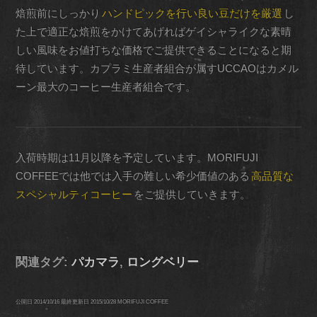
焙煎前にしっかり
ハンドピックを行い良い豆だけを厳選
し
た上で適正な焙煎をかけてあげればゲイシャライクな素晴
しい風味をお値打ちな価格でご提供できることになると期
待しています。カプラミ生産者組合が属すUCCAOはカメル
ーン最大のコーヒー生産者組合です。
入荷時期は11月以降を予定しています。MORIFUJI
COFFEEでは他では入手の難しい希少価値のある
高品質な
スペシャルティコーヒー
をご提供していきます。
関連タグ:
パカマラ
,
ロングベリー
公開日
2014/10/16
最終更新日
2015/10/28
MORIFUJI COFFEE