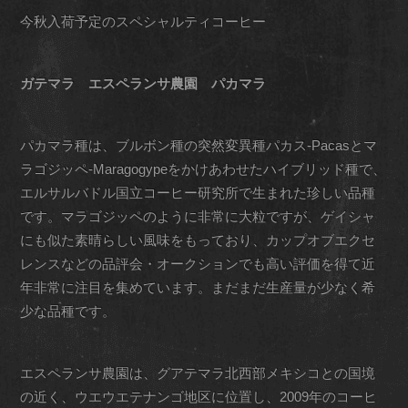
今秋入荷予定のスペシャルティコーヒー
ガテマラ エスペランサ農園 パカマラ
パカマラ種は、ブルボン種の突然変異種パカス-Pacasとマ
ラゴジッペ-Maragogypeをかけあわせたハイブリッド種で、
エルサルバドル国立コーヒー研究所で生まれた珍しい品種
です。マラゴジッペのように非常に大粒ですが、ゲイシャ
にも似た素晴らしい風味をもっており、カップオブエクセ
レンスなどの品評会・オークションでも高い評価を得て近
年非常に注目を集めています。まだまだ生産量が少なく希
少な品種です。
エスペランサ農園は、グアテマラ北西部メキシコとの国境
の近く、ウエウエテナンゴ地区に位置し、2009年のコーヒ