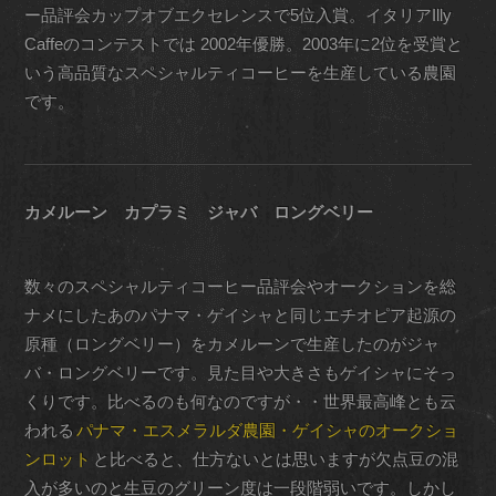
ー品評会カップオブエクセレンスで5位入賞。イタリアIlly
Caffeのコンテストでは 2002年優勝。2003年に2位を受賞と
いう高品質なスペシャルティコーヒーを生産している農園
です。
カメルーン カプラミ ジャバ ロングベリー
数々のスペシャルティコーヒー品評会やオークションを総
ナメにしたあのパナマ・ゲイシャと同じエチオピア起源の
原種（ロングベリー）をカメルーンで生産したのがジャ
バ・ロングベリーです。見た目や大きさもゲイシャにそっ
くりです。比べるのも何なのですが・・世界最高峰とも云
われる
パナマ・エスメラルダ農園・ゲイシャのオークショ
ンロット
と比べると、仕方ないとは思いますが欠点豆の混
入が多いのと生豆のグリーン度は一段階弱いです。しかし