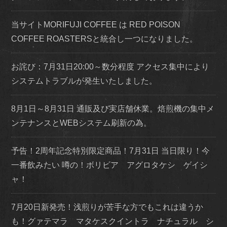
当サイトMORIFUJI COFFEE は RED POISON
COFFEE ROASTERSと統合し一つになりました。
お詫び：7月31日20:00～数分程度 アクセス集中により
システムトラブルが発生いたしました。
8月1日～8月31日 通販及び実店舗休業。焙煎機の集中メ
ンテナンスとWEBシステム刷新の為。
予告！2周年記念特別限定商品！7月31日 当日限り！今
一番飲みたい 噂の！ボリビア アグロタケシ ゲイシ
ャ！
7月20日新発売！浅煎りが苦手な方でもこれは違うか
も！グァテマラ マタケスクイントラ ナチュラル シ