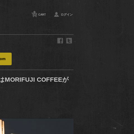
0
CART
ログイン
com
MORIFUJI COFFEEが