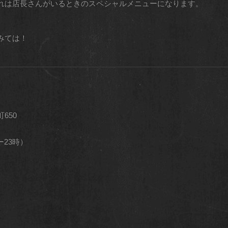
れは店長さんがいるときのスペシャルメニューになります。
みては！
650
ダー23時）