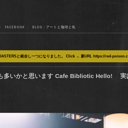
FACEBOOK
BLOG : アートと珈琲と私
ASTERSと統合し一つになりました。 Click → 新URL https://red-poison.
思います Cafe Bibliotic Hello! 実は