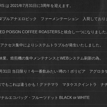
STERS は 2021年7月31日に3周年を迎えます。
ダブルアナエロビック ファーメンテーション 入荷してお
 RED POISON COFFEE ROASTERSと統合し一つになりまし
程度 アクセス集中によりシステムトラブルが発生いたしました。
店舗休業。焙煎機の集中メンテナンスとWEBシステム刷新の為。
月31日 当日限り！今一番飲みたい 噂の！ボリビア アグロタ
な方でもこれは違うかも！グァテマラ マタケスクイントラ ナ
ナルエコバッグ・フルーツドット BLACK or WHITE