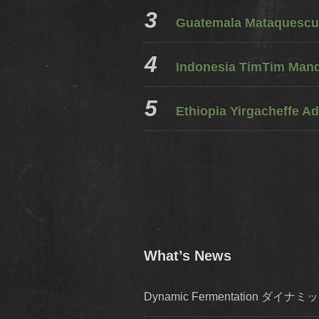
Guatemala Mataquescui
Indonesia TimTim Mandh
Ethiopia Yirgacheffe Ad
What’s News
Dynamic Fermentation 