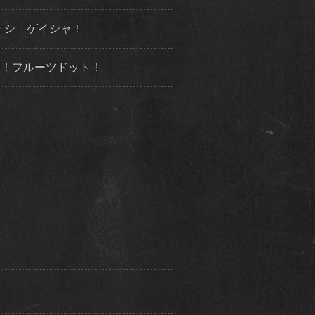
ケシ ゲイシャ！
３弾！フルーツドット！