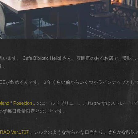
。 Cafe Bibliotic Hello! さん。雰囲気のあるお店で
す。
I COFFEEが飲めるんです。２年くらい前からいくつかラインナップ
end “ Poseidon „
のコールドブリュー。これは先ずはストレートで
かず毎日数量限定とのことです。
 Ver.1707
。シルクのような滑らかな口当たり。柔らかな酸味