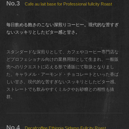
No.3
Cafe au lait base for Professional fullcity Roast
毎日飲める飽きのこない深煎りコーヒー。現代的な苦すぎ
ないスッキリとしたビター感と甘さ。
スタンダードな深煎りとして、カフェやコーヒー専門店な
どプロフェショナル向けの業務用卸として生まれ、一般販
売へのリクエストに応える形で通販にて取扱となりまし
た。キャラメル・アーモンド・チョコレートといった香ば
しい甘さ。現代的な苦すぎないスッキリとしたビター感。
ストレートでも飲みやすくミルクやお砂糖との相性も抜
群。
No.4
Decafcoffee Ethiopia Sidamo Fullcity Roast