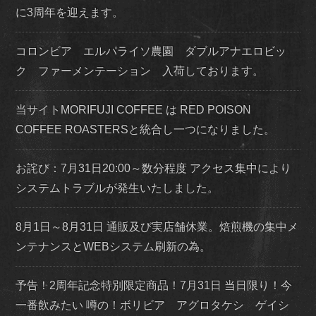
に3周年を迎えます。
コロンビア エルパライソ農園 ダブルアナエロビッ
ク ファーメンテーション 入荷しております。
当サイトMORIFUJI COFFEE は RED POISON
COFFEE ROASTERSと統合し一つになりました。
お詫び：7月31日20:00～数分程度 アクセス集中により
システムトラブルが発生いたしました。
8月1日～8月31日 通販及び実店舗休業。焙煎機の集中メ
ンテナンスとWEBシステム刷新の為。
予告！2周年記念特別限定商品！7月31日 当日限り！今
一番飲みたい 噂の！ボリビア アグロタケシ ゲイシ