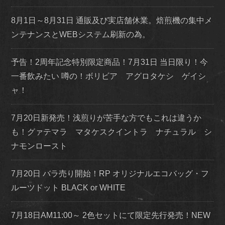
8月1日～8月31日 通販及び実店舗休業。焙煎機の集中メ
ンテナンスとWEBシステム刷新の為。
予告！2周年記念特別限定商品！7月31日 当日限り！今
一番飲みたい 噂の！ボリビア アグロタケシ ゲイシ
ャ！
7月20日新発売！浅煎りが苦手な方でもこれは違うか
も！グァテマラ マタケスクイントラ ナチュラル シ
ナモンロースト
7月20日 バラ売り開始！RP オリジナルエコバッグ・フ
ルーツドット BLACK or WHITE
7月18日AM11:00～ 2色セットにて限定先行発売！NEW