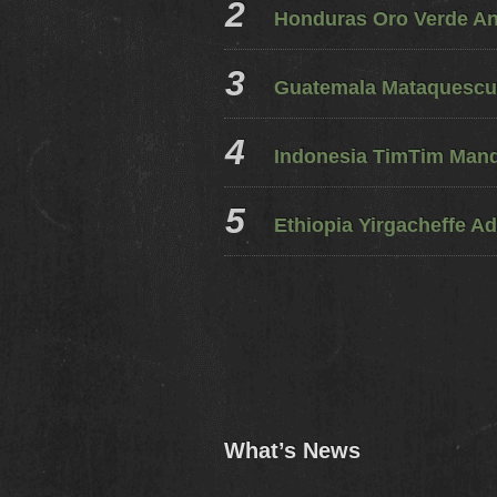
Honduras Oro Verde A
Guatemala Mataquescui
Indonesia TimTim Mandh
Ethiopia Yirgacheffe Ad
What’s News