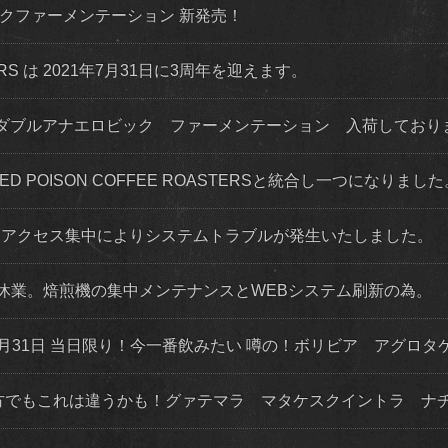
ダイナミックファーメンテーション 新発売！
STERS は 2021年7月31日に3周年を迎えます。
ダブルアナエロビック ファーメンテーション 入荷してお
 RED POISON COFFEE ROASTERSと統合し一つになりまし
程度 アクセス集中によりシステムトラブルが発生いたしました。
店舗休業。焙煎機の集中メンテナンスとWEBシステム刷新の為。
月31日 当日限り！今一番飲みたい 噂の！ボリビア アグロタ
な方でもこれは違うかも！グァテマラ マタケスクイントラ ナ