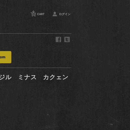
0
CART
ログイン
com
ジル ミナス カクェン