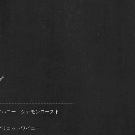
y”
ビアハニー シナモンロースト
プリコットワイニー