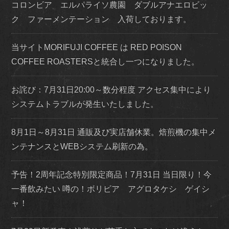
コロンビア エルパライソ農園 ダブルアナエロビッ
ク ファーメンテーション 入荷しております。
当サイトMORIFUJI COFFEE は RED POISON
COFFEE ROASTERSと統合し一つになりました。
お詫び：7月31日20:00～数分程度 アクセス集中により
システムトラブルが発生いたしました。
8月1日～8月31日 通販及び実店舗休業。焙煎機の集中メ
ンテナンスとWEBシステム刷新の為。
予告！2周年記念特別限定商品！7月31日 当日限り！今
一番飲みたい 噂の！ボリビア アグロタケシ ゲイシ
ャ！