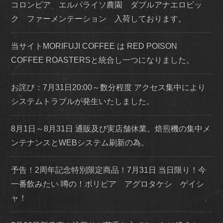
コロンビア エルパライソ農園 ダブルアナエロビッ
ク ファーメンテーション 入荷しております。
当サイトMORIFUJI COFFEE は RED POISON
COFFEE ROASTERSと統合し一つになりました。
お詫び：7月31日20:00～数分程度 アクセス集中により
システムトラブルが発生いたしました。
8月1日～8月31日 通販及び実店舗休業。焙煎機の集中メ
ンテナンスとWEBシステム刷新の為。
予告！2周年記念特別限定商品！7月31日 当日限り！今
一番飲みたい 噂の！ボリビア アグロタケシ ゲイシ
ャ！