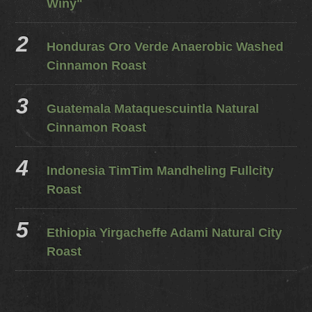
Winy"
Honduras Oro Verde Anaerobic Washed
Cinnamon Roast
Guatemala Mataquescuintla Natural
Cinnamon Roast
Indonesia TimTim Mandheling Fullcity
Roast
Ethiopia Yirgacheffe Adami Natural City
Roast