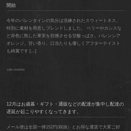
開始
今年のバレンタインの気分は洗練されたスウィートネス。
特別に素材を用意しブレンドしました。 ベリーやカシスな
ど赤色に熟した果実を彷彿させる甘酸っぱさ。バレンシア
オレンジ。甘い香り。口当たりも優しくアフターテイスト
も綺麗です […]
公開日
2016/02/02
12月はお歳暮・ギフト・通販などの配達が集中し配達の
遅延が起こりやすくなってきます。
メール便は全国一律152円(税抜）とお得な運賃で大変ご好