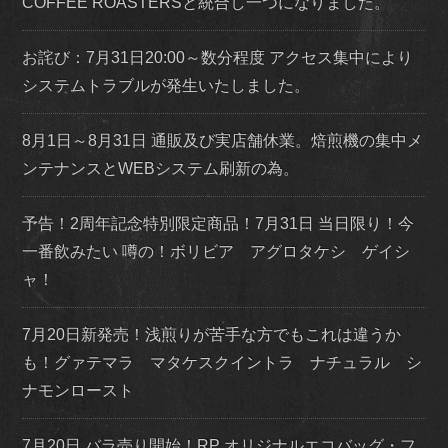
COFFEE ROASTERSと統合し一つになりました。
お詫び：7月31日20:00～数分程度 アクセス集中により
システムトラブルが発生いたしました。
8月1日～8月31日 通販及び実店舗休業。焙煎機の集中メ
ンテナンスとWEBシステム刷新の為。
予告！2周年記念特別限定商品！7月31日 当日限り！今
一番飲みたい 噂の！ボリビア アグロタケシ ゲイシ
ャ！
7月20日新発売！浅煎りが苦手な方でもこれは違うか
も！グァテマラ マタケスクイントラ ナチュラル シ
ナモンロースト
7月20日 バラ売り開始！RP オリジナルエコバッグ・フ