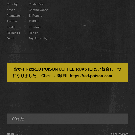
Country :
Costa Rica
Area :
Central Valley
Plantation :
El Potrero
Altitude :
1300m
Kind :
Bourbon
Refining :
Honey
Grade :
Top Specialty
当サイトはRED POISON COFFEE ROASTERSと統合し一つ
になりました。 Click → 新URL https://red-poison.com
100g 袋
定価