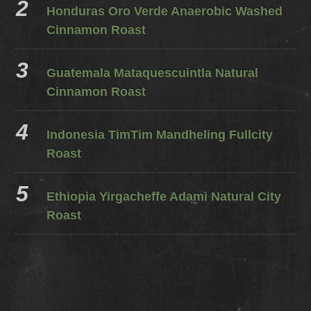
Honduras Oro Verde Anaerobic Washed
Cinnamon Roast
Guatemala Mataquescuintla Natural
Cinnamon Roast
Indonesia TimTim Mandheling Fullcity
Roast
Ethiopia Yirgacheffe Adami Natural City
Roast