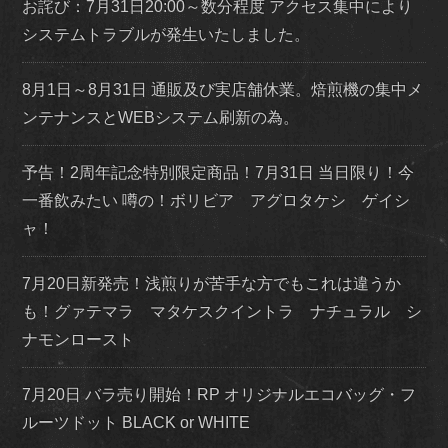
お詫び：7月31日20:00～数分程度 アクセス集中により
システムトラブルが発生いたしました。
8月1日～8月31日 通販及び実店舗休業。焙煎機の集中メ
ンテナンスとWEBシステム刷新の為。
予告！2周年記念特別限定商品！7月31日 当日限り！今
一番飲みたい 噂の！ボリビア アグロタケシ ゲイシ
ャ！
7月20日新発売！浅煎りが苦手な方でもこれは違うか
も！グァテマラ マタケスクイントラ ナチュラル シ
ナモンロースト
7月20日 バラ売り開始！RP オリジナルエコバッグ・フ
ルーツドット BLACK or WHITE