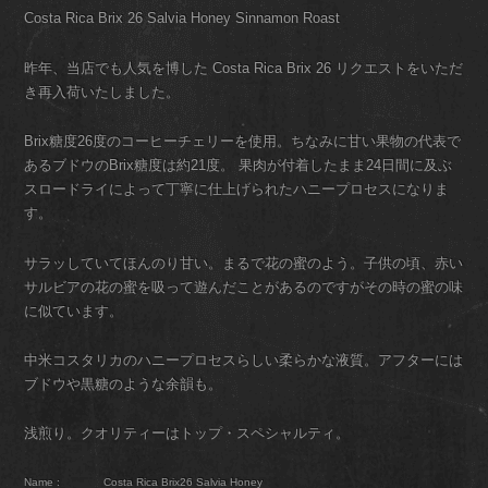
Costa Rica Brix 26 Salvia Honey Sinnamon Roast
昨年、当店でも人気を博した Costa Rica Brix 26 リクエストをいただ
き再入荷いたしました。
Brix糖度26度のコーヒーチェリーを使用。ちなみに甘い果物の代表で
あるブドウのBrix糖度は約21度。 果肉が付着したまま24日間に及ぶ
スロードライによって丁寧に仕上げられたハニープロセスになりま
す。
サラッしていてほんのり甘い。まるで花の蜜のよう。子供の頃、赤い
サルビアの花の蜜を吸って遊んだことがあるのですがその時の蜜の味
に似ています。
中米コスタリカのハニープロセスらしい柔らかな液質。アフターには
ブドウや黒糖のような余韻も。
浅煎り。クオリティーはトップ・スペシャルティ。
Name :
Costa Rica Brix26 Salvia Honey