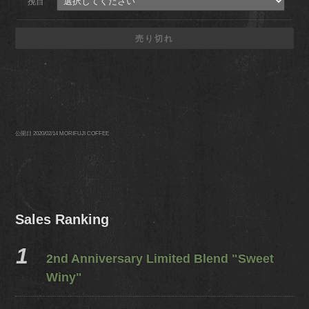
挽目
売り切れ
公開日 2020/02/14
MORIFUJI COFFEE
Sales Ranking
2nd Anniversary Limited Blend "Sweet
Winy"