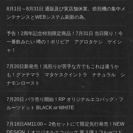
8月1日～8月31日 通販及び実店舗休業。焙煎機の集中メ
ンテナンスとWEBシステム刷新の為。
予告！2周年記念特別限定商品！7月31日 当日限り！今
一番飲みたい 噂の！ボリビア アグロタケシ ゲイシ
ャ！
7月20日新発売！浅煎りが苦手な方でもこれは違うか
も！グァテマラ マタケスクイントラ ナチュラル シ
ナモンロースト
7月20日 バラ売り開始！RP オリジナルエコバッグ・フ
ルーツドット BLACK or WHITE
7月18日AM11:00～ 2色セットにて限定先行発売！NEW
DESIGN ！オリジナルエコバック 第３弾！フルーツド