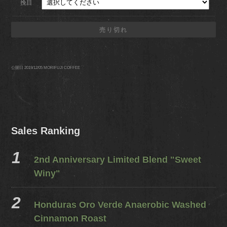
挽目
売り切れ
公開日 2019/12/05
MORIFUJI COFFEE
Sales Ranking
2nd Anniversary Limited Blend "Sweet
Winy"
Honduras Oro Verde Anaerobic Washed
Cinnamon Roast