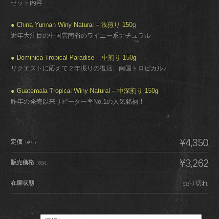
セット内容
● China Yunnan Winy Natural – 浅煎り 150g
近年大注目の中国雲南省のワイニー系ナチュラル
● Dominica Tropical Paradise – 中煎り 150g
リクエストに応えて２年振りの復活。南国トロピカル♪
● Guatemala Tropical Winy Natural – 中深煎り 150g
昨年の発売以来リピーター率No.1の人気銘柄！
¥4,350
定価
（税別）
¥3,262
販売価格
（税別）
在庫状態
売り切れ