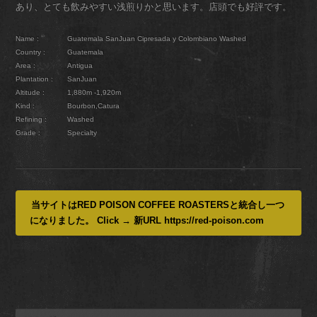
あり、とても飲みやすい浅煎りかと思います。店頭でも好評です。
Name :
Guatemala SanJuan Cipresada y Colombiano Washed
Country :
Guatemala
Area :
Antigua
Plantation :
SanJuan
Altitude :
1,880m -1,920m
Kind :
Bourbon,Catura
Refining :
Washed
Grade :
Specialty
当サイトはRED POISON COFFEE ROASTERSと統合し一つ
になりました。 Click → 新URL https://red-poison.com