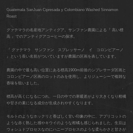
Guatemala SanJuan Cipresada y Colombiano Washed Sinnamon
Roast
グァテマラの名産地アンティグア。サンファン農園による『 高い標
高 』でのアンティグアコーヒーの探求。
『 グァテマラ サンファン スプレッサーノ イ コロンビアーノ
』という長い名前がついていますが農園の区画を表しています。
農園の中で最も高い位置にある標高1900m前後のシプレサーダ区画と
コロンビアーノ区画のロットのみを使用し、よりジューシーで複雑な
香味を狙いました。
標高が高くになるにつれ、一日の中での寒暖差がより大きくなり柑橘
や甘さの素になる成分が生成されやすくなります。
モルトのようなホックリと香ばしく甘い印象の中に、アプリコットの
ような赤く熟した感やキウイのような柑橘も感じられました。生豆は
ウォシュドプロセスなのにハニープロセスのような柔らかさと甘さが