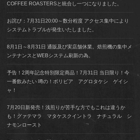
COFFEE ROASTERSと統合し一つになりました。
お詫び：7月31日20:00～数分程度 アクセス集中により
システムトラブルが発生いたしました。
8月1日～8月31日 通販及び実店舗休業。焙煎機の集中メ
ンテナンスとWEBシステム刷新の為。
予告！2周年記念特別限定商品！7月31日 当日限り！今
一番飲みたい 噂の！ボリビア アグロタケシ ゲイシ
ャ！
7月20日新発売！浅煎りが苦手な方でもこれは違うか
も！グァテマラ マタケスクイントラ ナチュラル シ
ナモンロースト