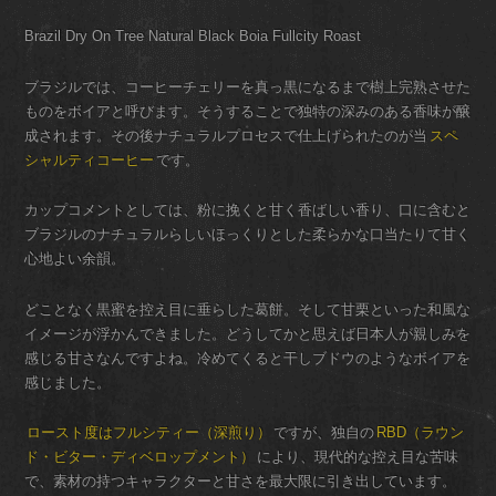
Brazil Dry On Tree Natural Black Boia Fullcity Roast
ブラジルでは、コーヒーチェリーを真っ黒になるまで樹上完熟させた
ものをボイアと呼びます。そうすることで独特の深みのある香味が醸
成されます。その後ナチュラルプロセスで仕上げられたのが当
スペ
シャルティコーヒー
です。
カップコメントとしては、粉に挽くと甘く香ばしい香り、口に含むと
ブラジルのナチュラルらしいほっくりとした柔らかな口当たりて甘く
心地よい余韻。
どことなく黒蜜を控え目に垂らした葛餅。そして甘栗といった和風な
イメージが浮かんできました。どうしてかと思えば日本人が親しみを
感じる甘さなんですよね。冷めてくると干しブドウのようなボイアを
感じました。
ロースト度はフルシティー（深煎り）
ですが、独自の
RBD（ラウン
ド・ビター・ディベロップメント）
により、現代的な控え目な苦味
で、素材の持つキャラクターと甘さを最大限に引き出しています。