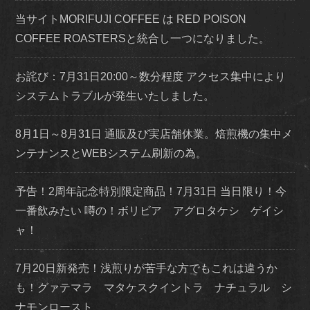
当サイトMORIFUJI COFFEE は RED POISON
COFFEE ROASTERSと統合し一つになりました。
お詫び：7月31日20:00～数分程度 アクセス集中により
システムトラブルが発生いたしました。
8月1日～8月31日 通販及び実店舗休業。焙煎機の集中メ
ンテナンスとWEBシステム刷新の為。
予告！2周年記念特別限定商品！7月31日 当日限り！今
一番飲みたい 噂の！ボリビア アグロタケシ ゲイシ
ャ！
7月20日新発売！浅煎りが苦手な方でもこれは違うか
も！グァテマラ マタケスクイントラ ナチュラル シ
ナモンロースト