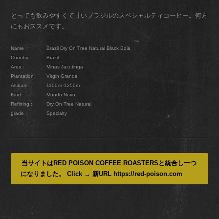
とっても飲みやすくて甘いブラジルのスペシャルティコーヒー。何方
にもおススメです。
Name :
Brazil Dry On Tree Natural Black Boia
Country :
Brazil
Area :
Minas Jacutinga
Plantation :
Virgin Grande
Altitude :
1100ｍ-1250m
Kind :
Mundo Novo
Refining :
Dry On Tree Natural
grade :
Specialty
当サイトはRED POISON COFFEE ROASTERSと統合し一つ
になりました。 Click → 新URL https://red-poison.com