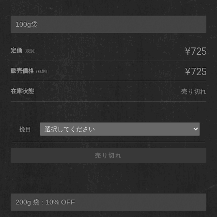
100g袋
¥725
定価
（税別）
¥725
販売価格
（税別）
在庫状態
売り切れ
挽目
売り切れ
200g 袋 : 10% OFF