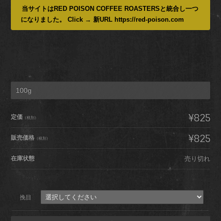
当サイトはRED POISON COFFEE ROASTERSと統合し一つ
になりました。 Click → 新URL https://red-poison.com
100g
¥825
定価
（税別）
¥825
販売価格
（税別）
在庫状態
売り切れ
挽目