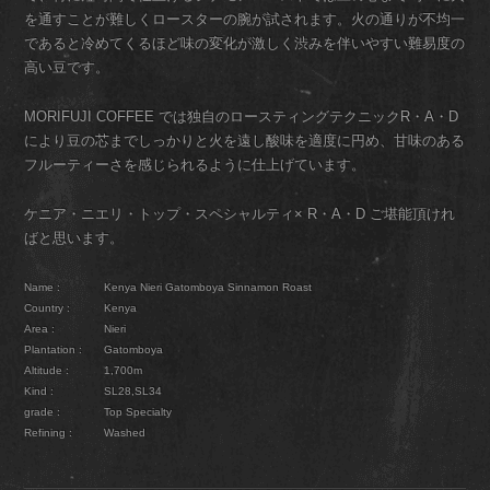
を通すことが難しくロースターの腕が試されます。火の通りが不均一
であると冷めてくるほど味の変化が激しく渋みを伴いやすい難易度の
高い豆です。
MORIFUJI COFFEE では独自のロースティングテクニックR・A・D
により豆の芯までしっかりと火を遠し酸味を適度に円め、甘味のある
フルーティーさを感じられるように仕上げています。
ケニア・ニエリ・トップ・スペシャルティ× R・A・D ご堪能頂けれ
ばと思います。
Name :
Kenya Nieri Gatomboya Sinnamon Roast
Country :
Kenya
Area :
Nieri
Plantation :
Gatomboya
Altitude :
1,700m
Kind :
SL28,SL34
grade :
Top Specialty
Refining :
Washed