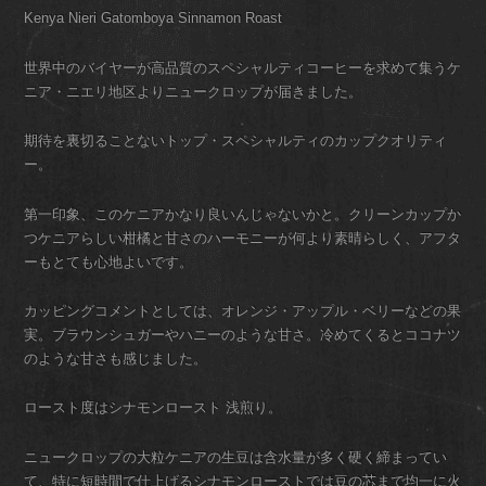
Kenya Nieri Gatomboya Sinnamon Roast
世界中のバイヤーが高品質のスペシャルティコーヒーを求めて集うケ
ニア・ニエリ地区よりニュークロップが届きました。
期待を裏切ることないトップ・スペシャルティのカップクオリティ
ー。
第一印象、このケニアかなり良いんじゃないかと。クリーンカップか
つケニアらしい柑橘と甘さのハーモニーが何より素晴らしく、アフタ
ーもとても心地よいです。
カッピングコメントとしては、オレンジ・アップル・ベリーなどの果
実。ブラウンシュガーやハニーのような甘さ。冷めてくるとココナツ
のような甘さも感じました。
ロースト度はシナモンロースト 浅煎り。
ニュークロップの大粒ケニアの生豆は含水量が多く硬く締まってい
て、特に短時間で仕上げるシナモンローストでは豆の芯まで均一に火