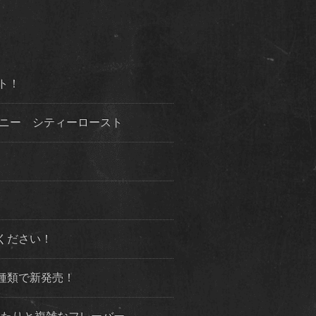
ト！
ハニー シティーロースト
ください！
種類で新発売！