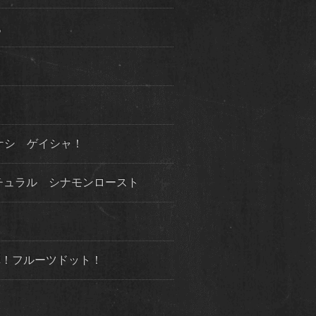
た。
ケシ ゲイシャ！
チュラル シナモンロースト
３弾！フルーツドット！