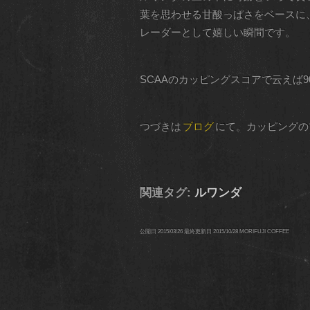
葉を思わせる甘酸っぱさをベースに
レーダーとして嬉しい瞬間です。
SCAAのカッピングスコアで云えば
つづきは
ブログ
にて。カッピングの
関連タグ:
ルワンダ
公開日
2015/03/26
最終更新日
2015/10/28
MORIFUJI COFFEE