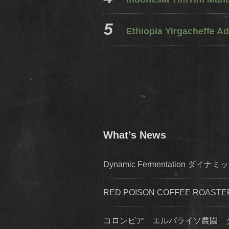
Ethiopia Yirgacheffe Ad
What’s News
Dynamic Fermentation 
RED POISON COFFEE ROA
コロンビア エルパライソ農園 