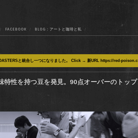
FACEBOOK
BLOG : アートと珈琲と私
ASTERSと統合し一つになりました。 Click → 新URL https://red-poison.
味特性を持つ豆を発見。90点オーバーのトッ