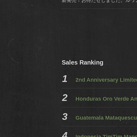
新発売！お待たせしました。ルワ
Sales Ranking
2nd Anniversary Limit
Honduras Oro Verde A
Guatemala Mataquescui
Indonesia TimTim Mandh