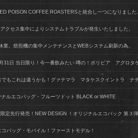
 RED POISON COFFEE ROASTERSと統合し一つになりまし
程度 アクセス集中によりシステムトラブルが発生いたしました。
店舗休業。焙煎機の集中メンテナンスとWEBシステム刷新の為。
月31日 当日限り！今一番飲みたい 噂の！ボリビア アグロタ
な方でもこれは違うかも！グァテマラ マタケスクイントラ ナ
ナルエコバッグ・フルーツドット BLACK or WHITE
トにて限定先行発売！NEW DESIGN ！オリジナルエコバック 第
ルエコバッグ・モバイル！ファーストモデル！