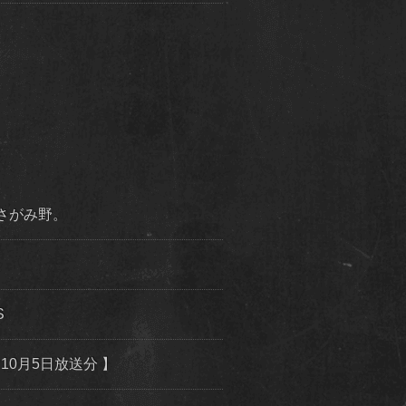
市さがみ野。
S
10月5日放送分 】