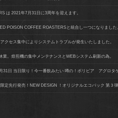
STERS は 2021年7月31日に3周年を迎えます。
 RED POISON COFFEE ROASTERSと統合し一つになりまし
程度 アクセス集中によりシステムトラブルが発生いたしました。
店舗休業。焙煎機の集中メンテナンスとWEBシステム刷新の為。
月31日 当日限り！今一番飲みたい 噂の！ボリビア アグロタ
トにて限定先行発売！NEW DESIGN ！オリジナルエコバック 第