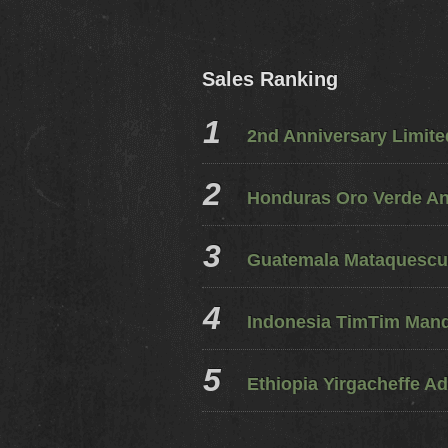
Sales Ranking
2nd Anniversary Limit
Honduras Oro Verde A
Guatemala Mataquescui
Indonesia TimTim Mandh
Ethiopia Yirgacheffe Ad