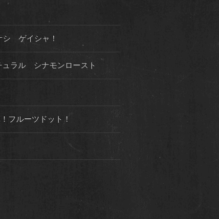
ケシ ゲイシャ！
チュラル シナモンロースト
３弾！フルーツドット！