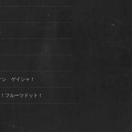
た。
ケシ ゲイシャ！
３弾！フルーツドット！