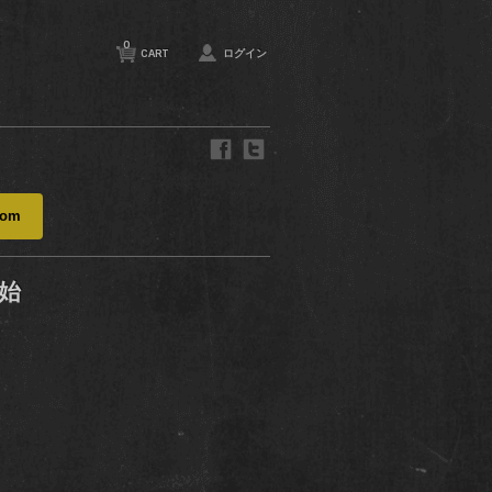
0
CART
ログイン
com
始