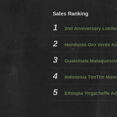
Sales Ranking
2nd Anniversary Limit
Honduras Oro Verde A
Guatemala Mataquescui
Indonesia TimTim Mandh
Ethiopia Yirgacheffe Ad