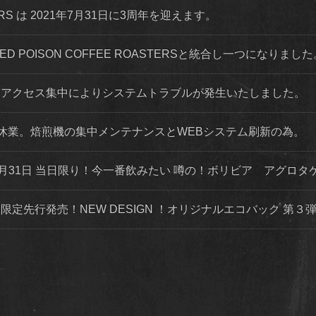
STERS は 2021年7月31日に3周年を迎えます。
 RED POISON COFFEE ROASTERSと統合し一つになりまし
程度 アクセス集中によりシステムトラブルが発生いたしました。
店舗休業。焙煎機の集中メンテナンスとWEBシステム刷新の為。
月31日 当日限り！今一番飲みたい 噂の！ボリビア アグロタ
トにて限定先行発売！NEW DESIGN ！オリジナルエコバック 第