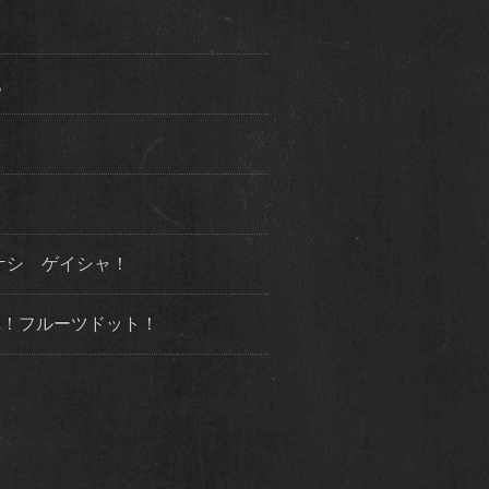
た。
ケシ ゲイシャ！
３弾！フルーツドット！