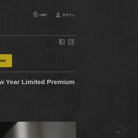
0
CART
ログイン
com
ar Limited Premium