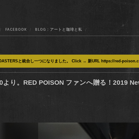
FACEBOOK
BLOG : アートと珈琲と私
ASTERSと統合し一つになりました。 Click → 新URL https://red-poison.
より。RED POISON ファンへ贈る！2019 New Ye