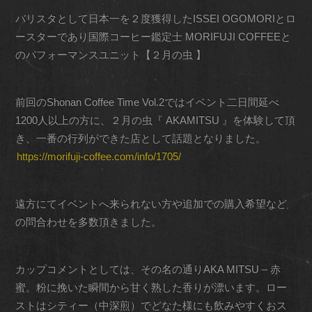
バリスタとして日本一を２度獲得したISSEI OGOMORIとロ
ースターであり国際コーヒー鑑定士 MORIFUJI COFFEEと
のパフォーマンスユニット【２月の虫 】
前回のShonan Coffee Time Vol.2ではイベント二日間延べ
1200人以上の方に、２月の虫『 AKAMITSU 』を体験して頂
き、一番の行列ができた店として話題となりました。
https://morifuji-coffee.com/info/1705/
遠方にてイベントへ来られない方や追加での購入希望など
の問合わせを多数頂きました。
カップコメントとしては、その名の通りAKA MITSU – 赤
蜜。粉に挽いた瞬間から甘く熟した香りが漂います。ロー
ストはシティー（中深煎）でどなた様にも飲みやすくおス