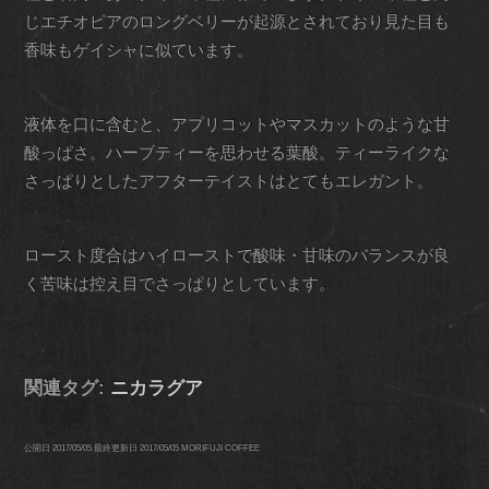
じエチオピアのロングベリーが起源とされており見た目も
香味もゲイシャに似ています。
液体を口に含むと、アプリコットやマスカットのような甘
酸っぱさ。ハーブティーを思わせる葉酸。ティーライクな
さっぱりとしたアフターテイストはとてもエレガント。
ロースト度合はハイローストで酸味・甘味のバランスが良
く苦味は控え目でさっぱりとしています。
関連タグ:
ニカラグア
公開日
2017/05/05
最終更新日
2017/05/05
MORIFUJI COFFEE