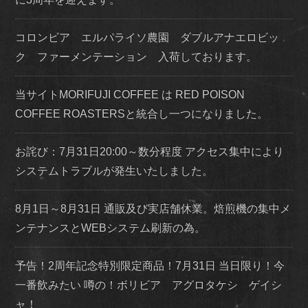
コロンビア エルパライソ農園 ダブルアナエロビッ
ク ファーメンテーション 入荷しております。
当サイトMORIFUJI COFFEE は RED POISON
COFFEE ROASTERSと統合し一つになりました。
お詫び：7月31日20:00～数分程度 アクセス集中により
システムトラブルが発生いたしました。
8月1日～8月31日 通販及び実店舗休業。焙煎機の集中メ
ンテナンスとWEBシステム刷新の為。
予告！2周年記念特別限定商品！7月31日 当日限り！今
一番飲みたい 噂の！ボリビア アグロタケシ ゲイシ
ャ！