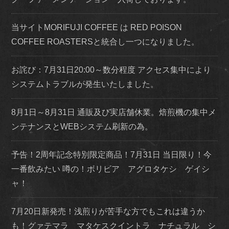
当サイトMORIFUJI COFFEE は RED POISON
COFFEE ROASTERSと統合し一つになりました。
お詫び：7月31日20:00～数分程度 アクセス集中により
システムトラブルが発生いたしました。
8月1日～8月31日 通販及び実店舗休業。焙煎機の集中メ
ンテナンスとWEBシステム刷新の為。
予告！2周年記念特別限定商品！7月31日 当日限り！今
一番飲みたい 噂の！ボリビア アグロタケシ ゲイシ
ャ！
7月20日新発売！浅煎りが苦手な方でもこれは違うか
も！グァテマラ マタケスクイントラ ナチュラル シ